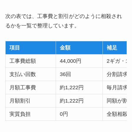
次の表では、工事費と割引がどのように相殺され
るかを一覧で整理しています。
項目
金額
補足
工事費総額
44,000円
2ギガ・1
支払い回数
36回
分割請求
月額工事費
約1,222円
毎月請求
月額割引
約1,222円
同額が割
実質負担
0円
全額相殺