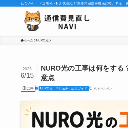
auひかり・ドコモ光・NURO光など主要光回線を徹底比較。料金
ホーム
NURO光
NURO光の工事は何をす
2026
6/15
意点
広告
2026-06-15
NURO光
申し込み・設定ガイド