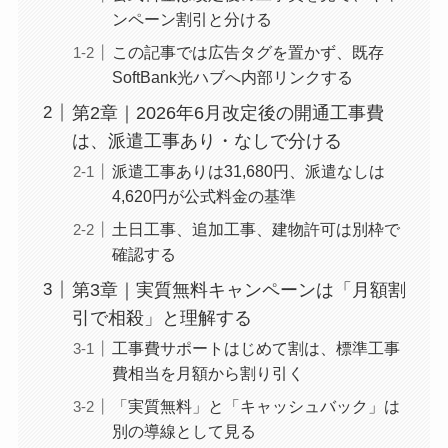
ンペーン割引と分ける
この記事では広告タグを置かず、既存
SoftBank光ハブへ内部リンクする
第2章｜2026年6月改定後の開通工事費
は、派遣工事あり・なしで分ける
派遣工事ありは31,680円、派遣なしは
4,620円が公式料金の基準
土日工事、追加工事、建物許可は別枠で
確認する
第3章｜実質無料キャンペーンは「月額割
引で相殺」と理解する
工事費サポートはじめて割は、標準工事
費相当を月額から割り引く
「実質無料」と「キャッシュバック」は
別の導線として見る