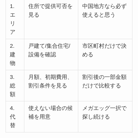
1.
住所で提供可否を
中国地方なら必ず
エ
見る
使えると思う
リ
ア
2.
戸建て/集合住宅/
市区町村だけで決
建
設備を確認
める
物
3.
月額、初期費用、
割引後の一部金額
総
割引条件を見る
だけで比較する
額
4.
使えない場合の候
メガエッグ一択で
代
補を用意
探し続ける
替